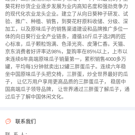
葵花籽炒货企业逐步发展为业内高知名度和强劲竞争力
的现代化农业龙头企业。建立了从向日葵种子研发、试
验、推广、种植、销售，到葵花籽原料收储、分级、深
加工，以及原味瓜子的销售渠道建设和品牌推广多位一
体的向日葵行业全产业链条，遵循10斤瓜子选2两的匠
心标准，瓜子颗粒饱满、色泽光亮、皮薄仁香。天猫、
京东消费者好评率达98%，复购率在85%以上，上市以
来连续6年高端原味瓜子销量第一，累积销售4000多万
罐，平均每1分钟就卖出12罐三胖蛋瓜子。连续六年稳
坐中国原味瓜子头把交椅，三胖蛋，炒全世界最好的瓜
子， 让亿万用户享用更高品质的三胖蛋瓜子， 稳居中
国高端瓜子领导品牌， 让世界通过三胖蛋了解瓜子，通
过瓜子了解中国休闲文化。
联系我们
联 系 人：