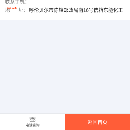
联系手机：
****
地 址：
呼伦贝尔市陈旗邮政局南16号信箱东能化工
返回首页
电话咨询